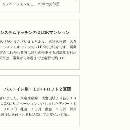
リノベーションをし、２DKのお部屋...
システムキッチンの２LDKマンション
ありがとうございまｓちあｓ。東急東横線 大倉
ーシステムキッチンの２LDKのご紹介です。綱島
方面に行かれる方は急行の停車する綱島駅を利用
帯は、綱島から渋谷までは急行で約３０...
・バストイレ別・１DK＋ロフト２区画
ざいました。東急東横線 大倉山駅より徒歩１３
１DKにリノベーションいたしましたアパートを
，０００円 礼金 １ヵ月 敷金 １ヵ月 仲介
居後に送付される払込票にてお支払いを頂...