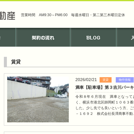
営業時間 AM9:30～PM6:00 毎週水曜日・第二第三木曜日定休
賃貸
2026/02/21
賃貸
物件情報
満車【駐車場】第３吉川パー
令和８年６月現在 満車となっております。----
く、横浜市港北区師岡町１０６３番
した。少し先でも良いという方、ご
－１６９２ 株式会社長澤商事不動..