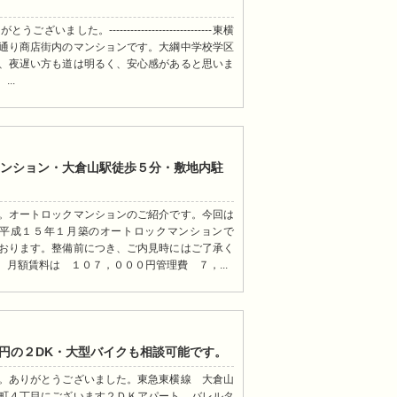
た。-----------------------------東横
通り商店街内のマンションです。大綱中学校学区
、夜遅い方も道は明るく、安心感があると思いま
..
マンション・大倉山駅徒歩５分・敷地内駐
。オートロックマンションのご紹介です。今回は
。平成１５年１月築のオートロックマンションで
おります。整備前につき、ご内見時にはご了承く
月額賃料は １０７，０００円管理費 ７，...
0円の２DK・大型バイクも相談可能です。
。ありがとうございました。東急東横線 大倉山
町４丁目にございます２ＤＫアパート。バレルタ