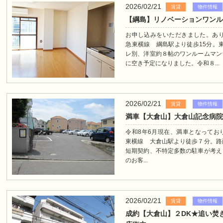
2026/02/21
賃貸
物件情報
【綱島】リノベーションワン
お申し込みをいただきました。ありがとうございまし
急東横線 綱島駅より徒歩15分。
レ別、洋室約８帖のワンルームマン
に空き予定になりました。令和８...
2026/02/21
賃貸
物件情報
満車【大倉山】大倉山記念病
令和8年6月現在、満車となっております。----------
東横線 大倉山駅より徒歩７分。路
短期契約、不特定多数の駐車が考え
のお客...
2026/02/21
賃貸
物件情報
成約【大倉山】２DK★追い焚