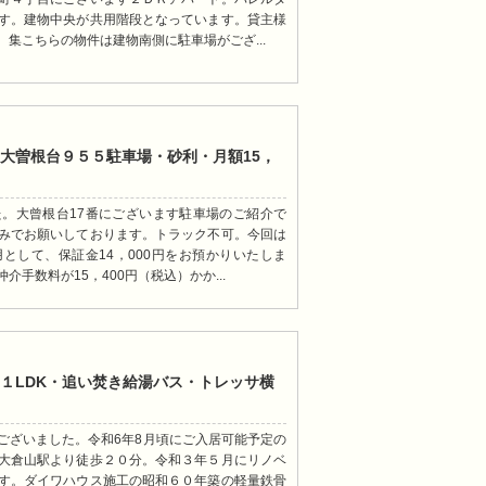
す。建物中央が共用階段となっています。貸主様
集こちらの物件は建物南側に駐車場がござ...
大曽根台９５５駐車場・砂利・月額15，
。大曾根台17番にございます駐車場のご紹介で
みでお願いしております。トラック不可。今回は
として、保証金14，000円をお預かりいたしま
手数料が15，400円（税込）かか...
１LDK・追い焚き給湯バス・トレッサ横
ございました。令和6年8月頃にご入居可能予定の
大倉山駅より徒歩２０分。令和３年５月にリノベ
です。ダイワハウス施工の昭和６０年築の軽量鉄骨