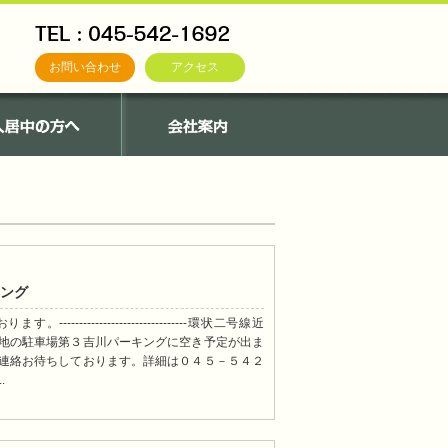
お問い合わせ
アクセス
キング
----------------------------環状二号線近
地の駐車場第３吉川パーキングに空き予定が出ま
連絡お待ちしております。詳細は０４５－５４２
.