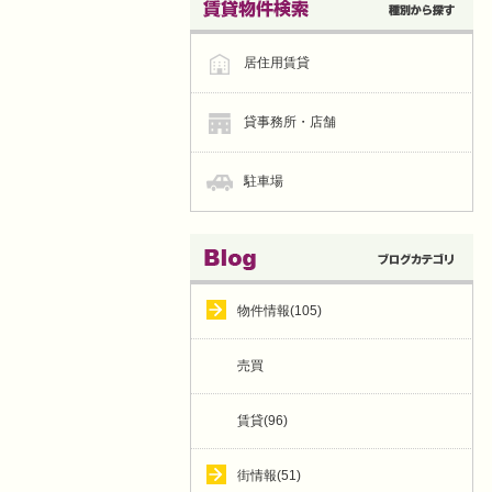
居住用賃貸
貸事務所・店舗
駐車場
物件情報(105)
売買
賃貸(96)
街情報(51)