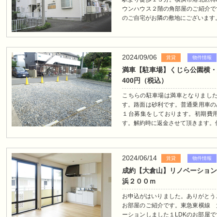
ウンハウス２階の角部屋のご紹介で
のご自宅がお隣の敷地にございます。
2024/09/06
賃貸
物件情報
満車【駐車場】くじら公園横・
400円（税込）
こちらの駐車場は満車となりました
す。路面は砂利です。普通乗用車の
１台募集をしております。初期費用
す。解約時に返金させて頂きます。仲介
2024/06/14
賃貸
物件情報
成約【大倉山】リノベーション
浜２００ｍ
お申込がはいりました。ありがとう
お部屋のご紹介です。東急東横線 
ーションしました１LDKのお部屋