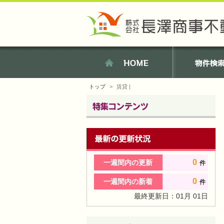
トップ
賃貸 |
0
一週間内の更新
件
0
一週間内の新着
件
最終更新日：
01
月
01
日