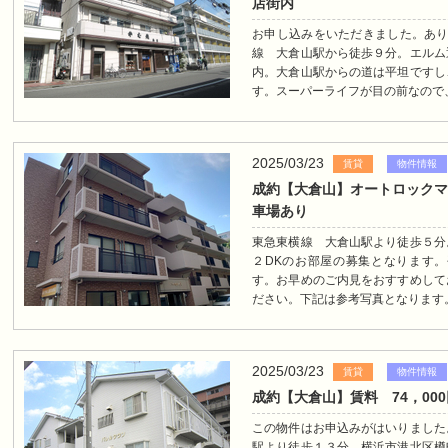
店街内
お申し込みをいただきました。ありがとうございまし
線 大倉山駅から徒歩９分。エルム
内。大倉山駅からの道は平坦ですし
す。スーパーライフが目の前なので、.
2025/03/23
賃貸
物件情報
成約【大倉山】オートロック
車場あり
東急東横線 大倉山駅より徒歩５分
２DKのお部屋の募集となります
す。お早めのご内見をおすすめして
ださい。下記は参考写真となります。
2025/03/23
賃貸
物件情報
成約【大倉山】賃料 74，00
この物件はお申込みがはいりました
駅より徒歩１３分。横浜市港北区樽