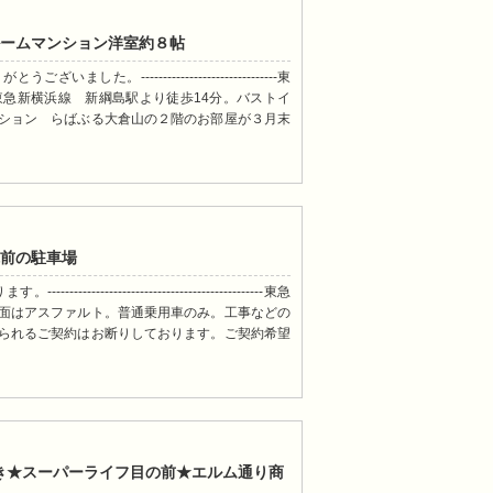
ルームマンション洋室約８帖
た。-------------------------------東
東急新横浜線 新綱島駅より徒歩14分。バストイ
ション らばぶる大倉山の２階のお部屋が３月末
院前の駐車場
---------------------------------------東急
面はアスファルト。普通乗用車のみ。工事などの
られるご契約はお断りしております。ご契約希望
き★スーパーライフ目の前★エルム通り商