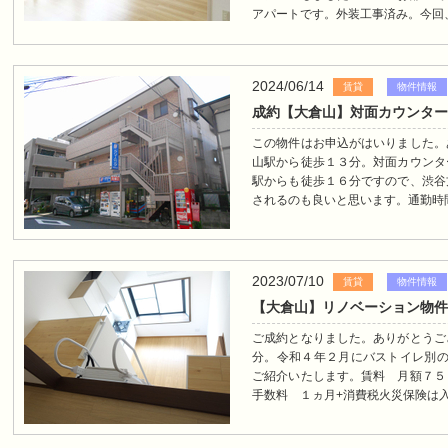
アパートです。外装工事済み。今回、
2024/06/14
賃貸
物件情報
成約【大倉山】対面カウンター
この物件はお申込がはいりました。
山駅から徒歩１３分。対面カウンタ
駅からも徒歩１６分ですので、渋谷
されるのも良いと思います。通勤時間
2023/07/10
賃貸
物件情報
【大倉山】リノベーション物件
ご成約となりました。ありがとうご
分。令和４年２月にバストイレ別の
ご紹介いたします。賃料 月額７５
手数料 １ヵ月+消費税火災保険は入