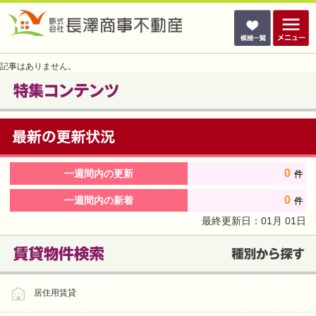
記事はありません。
0
一週間内の更新
件
0
一週間内の新着
件
最終更新日：
01
月
01
日
居住用賃貸