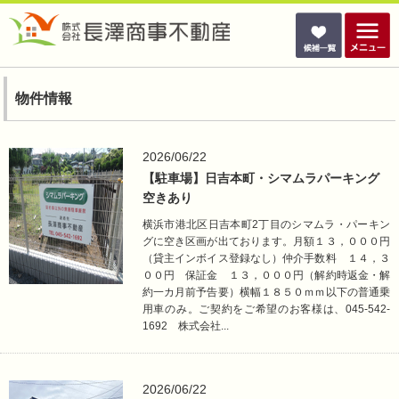
物件情報
2026/06/22
【駐車場】日吉本町・シマムラパーキング
空きあり
横浜市港北区日吉本町2丁目のシマムラ・パーキン
グに空き区画が出ております。月額１３，０００円
（貸主インボイス登録なし）仲介手数料 １４，３
００円 保証金 １３，０００円（解約時返金・解
約一カ月前予告要）横幅１８５０ｍｍ以下の普通乗
用車のみ。ご契約をご希望のお客様は、045-542-
1692 株式会社...
2026/06/22