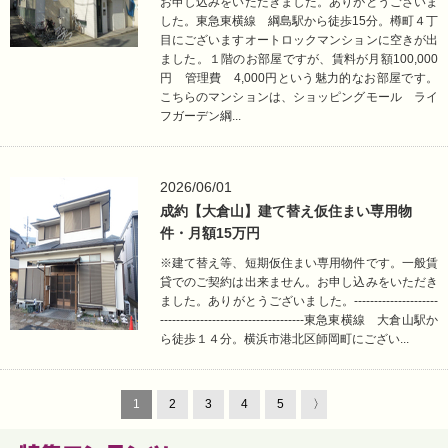
お申し込みをいただきました。ありがとうございま
した。東急東横線 綱島駅から徒歩15分。樽町４丁
目にございますオートロックマンションに空きが出
ました。１階のお部屋ですが、賃料が月額100,000
円 管理費 4,000円という魅力的なお部屋です。
こちらのマンションは、ショッピングモール ライ
フガーデン綱...
2026/06/01
成約【大倉山】建て替え仮住まい専用物
件・月額15万円
※建て替え等、短期仮住まい専用物件です。一般賃
貸でのご契約は出来ません。お申し込みをいただき
ました。ありがとうございました。---------------------
------------------------------------東急東横線 大倉山駅か
ら徒歩１４分。横浜市港北区師岡町にござい...
1
2
3
4
5
〉