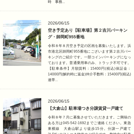
時 事務...
2026/06/15
空き予定あり【駐車場】第２吉川パーキン
グ・師岡町955番地
令和８年８月空き予定の区画を募集いたします。浜
市港北区師岡町955番地にございます第２吉川パー
キングのご紹介です。一部コインパーキングになっ
ております。普通乗用車のみ、トラック不可です。
【駐車条件】月額賃料：15400円(税込)保証金：
14000円(解約時に返金)仲介手数料：15400円(税込)
連帯...
2026/06/15
【大倉山】駐車場つき分譲賃貸一戸建て
令和８年７月に募集させていただきます。ご興味の
ある方は045-542-1692までご連絡ください。東急
東横線 大倉山駅より徒歩15分。分譲一戸建て