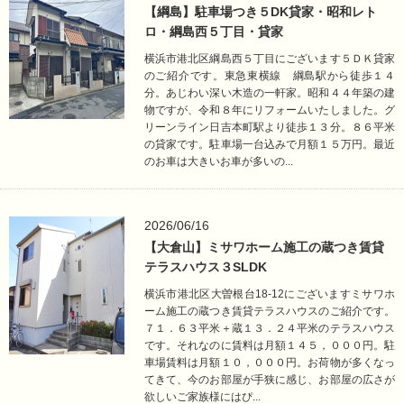
【綱島】駐車場つき５DK貸家・昭和レト
ロ・綱島西５丁目・貸家
横浜市港北区綱島西５丁目にございます５ＤＫ貸家
のご紹介です。東急東横線 綱島駅から徒歩１４
分。あじわい深い木造の一軒家。昭和４４年築の建
物ですが、令和８年にリフォームいたしました。グ
リーンライン日吉本町駅より徒歩１３分。８６平米
の貸家です。駐車場一台込みで月額１５万円。最近
のお車は大きいお車が多いの...
2026/06/16
【大倉山】ミサワホーム施工の蔵つき賃貸
テラスハウス３SLDK
横浜市港北区大曽根台18-12にございますミサワホ
ーム施工の蔵つき賃貸テラスハウスのご紹介です。
７１．６３平米＋蔵１３．２４平米のテラスハウス
です。それなのに賃料は月額１４５，０００円。駐
車場賃料は月額１０，０００円。お荷物が多くなっ
てきて、今のお部屋が手狭に感じ、お部屋の広さが
欲しいご家族様にはぴ...