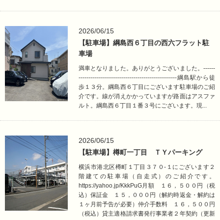
2026/06/15
【駐車場】綱島西６丁目の西六フラット駐
車場
満車となりました。ありがとうございました。------
--------------------------------------------------綱島駅から徒
歩１３分。綱島西６丁目にございます駐車場のご紹
介です。線が消えかかっていますが路面はアスファ
ルト。綱島西６丁目１番３号にございます。現...
2026/06/15
【駐車場】樽町一丁目 ＴＹパーキング
横浜市港北区樽町１丁目３７０-１にございます２
階建ての駐車場（自走式）のご紹介です。
https://yahoo.jp/KkkPuG月額 １６，５００円（税
込）保証金 １５，０００円（解約時返金・解約は
１ヶ月前予告が必要）仲介手数料 １６，５００円
（税込）貸主適格請求書発行事業者２年契約（更新