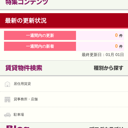
0
一週間内の更新
件
0
一週間内の新着
件
最終更新日：
01
月
01
日
居住用賃貸
貸事務所・店舗
駐車場