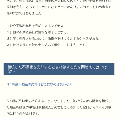
そこで、生じるのが買主と売主の利益相反なのです。仲介手数料無料での
売却は売主にとってマイナスになるケースがありますので、お勧め出来る
売却方法ではありません。
・仲介手数料無料で売却によるマイナス
１）他の不動産会社に情報を隠そうとする。
２）早く売却させるために、価格を下げようとするケースがある。
３）他社よりも自社の申し込みを優先してしまうことも。
相続した不動産を売却するとき相談する先を間違えてはいけ
ない
Q：相続不動産の売却はどこに頼めば良いか？
A：親の不動産を相続することになりました、被相続人から財産を相続し
た場合相続税の申告は被相続人が死亡しことを知った翌日から１０ヶ月以
内に行うのが原則です。