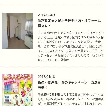
2014/05/09
賃料改定★太尾小学校学区内・リフォーム
済２ＤＫ
この物件はお申し込みが入りました。ありがとうご
ざいました。太尾小学校学区内で２ＤＫ物件をお探
しのご家族様におすすめです。東急東横線 大倉山
駅 徒歩13分。横浜市港北区大倉山5丁目にござい
ます コスギハイツ 2階のお部屋です。今回、キ
ッチンセットを新品にいたしましたので、明るい印
象になりました。外装は...
2013/04/16
街の不動産屋 春のキャンペーン 当選者
発表！
平成25年2月15日より3月31日まで開催しておりま
した、街の不動産屋 春のキャンペーン の抽選会
が、先日新横浜グレイスホテルにて行われました。