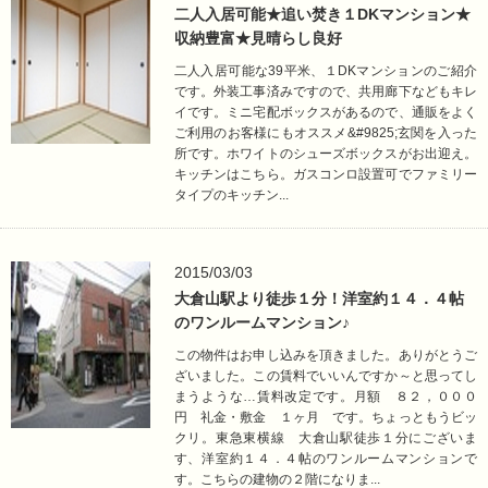
二人入居可能★追い焚き１DKマンション★
収納豊富★見晴らし良好
二人入居可能な39平米、１DKマンションのご紹介
です。外装工事済みですので、共用廊下などもキレ
イです。ミニ宅配ボックスがあるので、通販をよく
ご利用のお客様にもオススメ&#9825;玄関を入った
所です。ホワイトのシューズボックスがお出迎え。
キッチンはこちら。ガスコンロ設置可でファミリー
タイプのキッチン...
2015/03/03
大倉山駅より徒歩１分！洋室約１４．４帖
のワンルームマンション♪
この物件はお申し込みを頂きました。ありがとうご
ざいました。この賃料でいいんですか～と思ってし
まうような…賃料改定です。月額 ８２，０００
円 礼金・敷金 １ヶ月 です。ちょっともうビッ
クリ。東急東横線 大倉山駅徒歩１分にございま
す、洋室約１４．４帖のワンルームマンションで
す。こちらの建物の２階になりま...