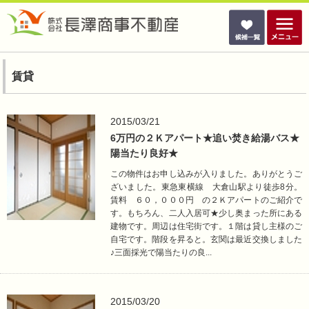
賃貸
2015/03/21
6万円の２Ｋアパート★追い焚き給湯バス★
陽当たり良好★
この物件はお申し込みが入りました。ありがとうご
ざいました。東急東横線 大倉山駅より徒歩8分。
賃料 ６０，０００円 の２Ｋアパートのご紹介で
す。もちろん、二人入居可★少し奥まった所にある
建物です。周辺は住宅街です。１階は貸し主様のご
自宅です。階段を昇ると。玄関は最近交換しました
♪三面採光で陽当たりの良...
2015/03/20