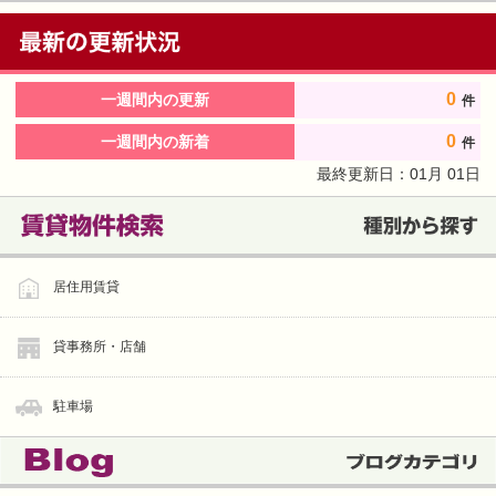
0
一週間内の更新
件
0
一週間内の新着
件
最終更新日：
01
月
01
日
居住用賃貸
貸事務所・店舗
駐車場