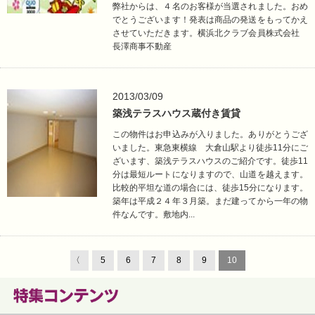
弊社からは、４名のお客様が当選されました。おめ
でとうございます！発表は商品の発送をもってかえ
させていただきます。横浜北クラブ会員株式会社
長澤商事不動産
2013/03/09
築浅テラスハウス蔵付き賃貸
この物件はお申込みが入りました。ありがとうござ
いました。東急東横線 大倉山駅より徒歩11分にご
ざいます、築浅テラスハウスのご紹介です。徒歩11
分は最短ルートになりますので、山道を越えます。
比較的平坦な道の場合には、徒歩15分になります。
築年は平成２４年３月築。まだ建ってから一年の物
件なんです。敷地内...
〈
5
6
7
8
9
10